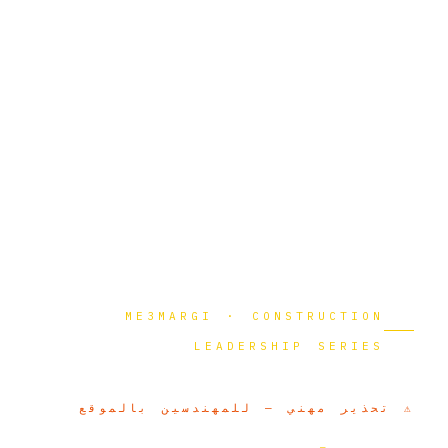
ME3MARGI · CONSTRUCTION
LEADERSHIP SERIES
تحذير مهني — للمهندسين بالموقع