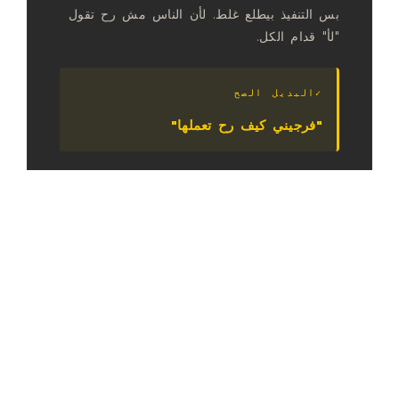
بس التنفيذ بيطلع غلط. لأن الناس مش رح تقول
"لأ" قدام الكل.
البديل الصح
"فرجيني كيف رح تعملها"
— 02 / 08
الجملة الغلط
"ليش هيك عملت؟!"
هاي جملة بتخلق دفاعية فورية. العامل بيغلق —
ومش رح يعترف بالغلط. الانتقاد المباشر بيوقف