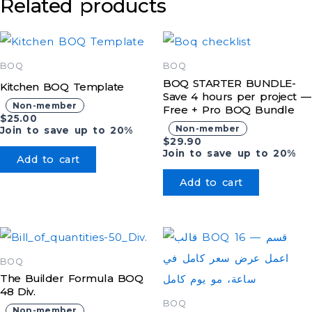
Related products
BOQ
BOQ
BOQ STARTER BUNDLE-
Kitchen BOQ Template
Save 4 hours per project —
Non-member
Free + Pro BOQ Bundle
$
25.00
Non-member
Join to save up to 20%
$
29.90
Join to save up to 20%
Add to cart
Add to cart
BOQ
The Builder Formula BOQ
48 Div.
BOQ
Non-member