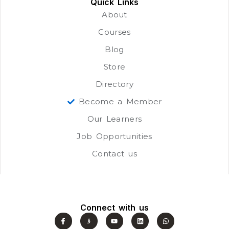
Quick Links
About
Courses
Blog
Store
Directory
Become a Member
Our Learners
Job Opportunities
Contact us
Connect with us
F
J
Y
L
W
a
k
o
i
h
c
i
u
n
a