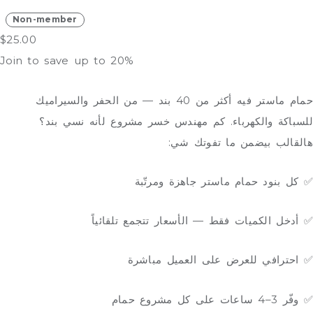
في
Non-member
$
25.00
30
Join to save up to 20%
دقيقة
ما
حمام ماستر فيه أكثر من 40 بند — من الحفر والسيراميك
تفوتك
للسباكة والكهرباء. كم مهندس خسر مشروع لأنه نسي بند؟
بند
هالقالب بيضمن ما تفوتك شي:
واحد
quantity
✅ كل بنود حمام ماستر جاهزة ومرتّبة
✅ أدخل الكميات فقط — الأسعار تتجمع تلقائياً
✅ احترافي للعرض على العميل مباشرة
✅ وفّر 3–4 ساعات على كل مشروع حمام